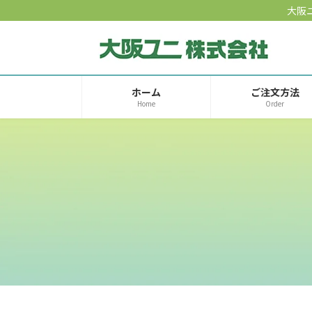
コ
ナ
大阪
ン
ビ
テ
ゲ
ン
ー
ツ
シ
へ
ョ
ホーム
ご注文方法
Home
Order
ス
ン
キ
に
ッ
移
プ
動