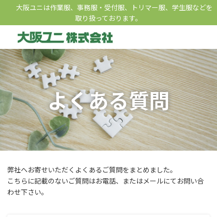
コ
ナ
大阪ユニは作業服、事務服・受付服、トリマー服、学生服などを
ン
ビ
取り扱っております。
テ
ゲ
ン
ー
ツ
シ
へ
ョ
ス
ン
キ
に
ッ
移
よくある質問
プ
動
弊社へお寄せいただくよくあるご質問をまとめました。
こちらに記載のないご質問はお電話、またはメールにてお問い合
わせ下さい。