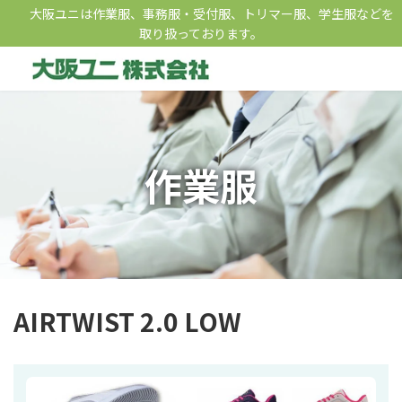
コ
ナ
大阪ユニは作業服、事務服・受付服、トリマー服、学生服などを
ン
ビ
取り扱っております。
テ
ゲ
ン
ー
ツ
シ
へ
ョ
ス
ン
キ
に
ッ
移
作業服
プ
動
AIRTWIST 2.0 LOW