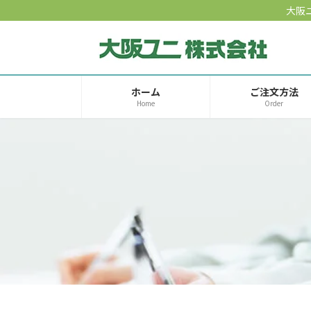
コ
ナ
大阪
ン
ビ
テ
ゲ
ン
ー
ツ
シ
へ
ョ
ホーム
ご注文方法
Home
Order
ス
ン
キ
に
ッ
移
プ
動