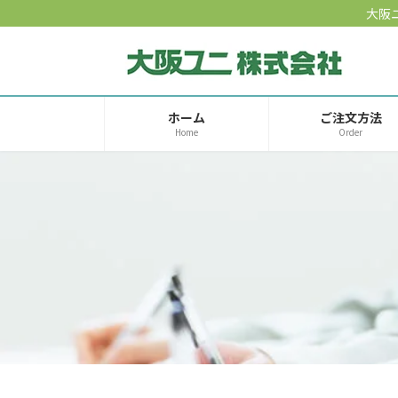
コ
ナ
大阪
ン
ビ
テ
ゲ
ン
ー
ツ
シ
へ
ョ
ホーム
ご注文方法
Home
Order
ス
ン
キ
に
ッ
移
プ
動